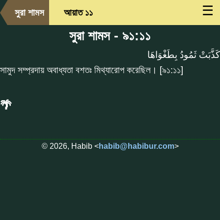
☰
সুরা শামস
আয়াত ১১
সুরা শামস - ৯১:১১
كَذَّبَتْ ثَمُودُ بِطَغْوَاهَا
সামুদ সম্প্রদায় অবাধ্যতা বশতঃ মিথ্যারোপ করেছিল। [৯১:১১]
🌴
© 2026, Habib <
habib@habibur.com
>